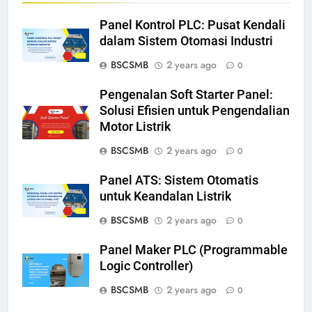
Panel Kontrol PLC: Pusat Kendali
dalam Sistem Otomasi Industri
BSCSMB
2 years ago
0
Pengenalan Soft Starter Panel:
Solusi Efisien untuk Pengendalian
Motor Listrik
BSCSMB
2 years ago
0
Panel ATS: Sistem Otomatis
untuk Keandalan Listrik
BSCSMB
2 years ago
0
Panel Maker PLC (Programmable
Logic Controller)
BSCSMB
2 years ago
0