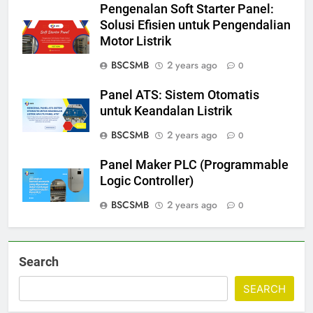
Pengenalan Soft Starter Panel:
Solusi Efisien untuk Pengendalian
Motor Listrik
BSCSMB
2 years ago
0
Panel ATS: Sistem Otomatis
untuk Keandalan Listrik
BSCSMB
2 years ago
0
Panel Maker PLC (Programmable
Logic Controller)
BSCSMB
2 years ago
0
Search
SEARCH